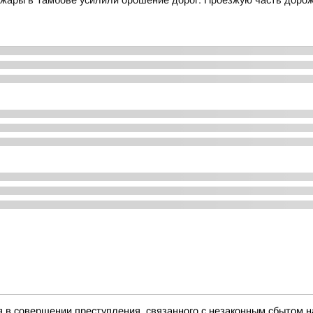
 жары в Тамбове усилили орошение дорог. Проезжую часть дор
в совершении преступления, связанного с незаконным сбытом н