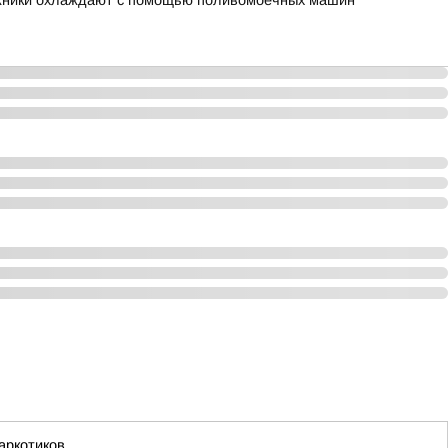
ожники охлаждают с помощью поливомоечных машин
аркотиков