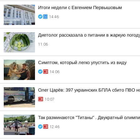
Итоги недели с Евгением Первышовым
14:46
Диетолог рассказала о питании в жаркую погод
11:06
Симптом, который легко упустить из виду
14:06
Олег Царёв: 397 украинских БПЛА сбито ПВО н
10:07
Так разминаются "Титаны" . Двукратный олимп
12:46