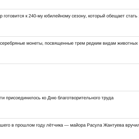
р готовится к 240-му юбилейному сезону, который обещает стат
 серебряные монеты, посвященные трем редким видам животных
ти присоединилось ко Дню благотворительного труда
бшего в прошлом году лётчика — майора Расула Жантуева вручил