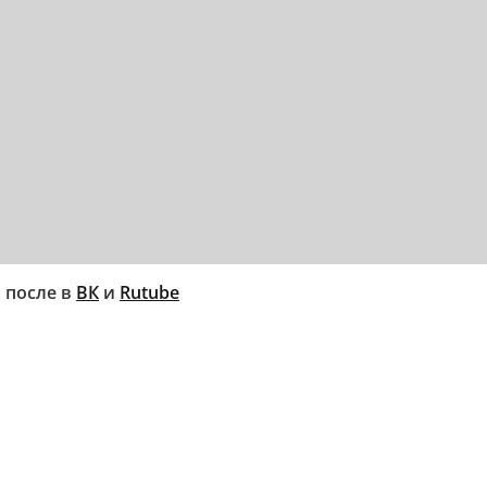
а после в
ВК
и
Rutube