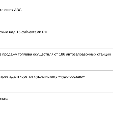
ботающих АЗС
очью над 15 субъектами РФ:
оне продажу топлива осуществляют 186 автозаправочных станций
стрее адаптируется к украинскому «чудо-оружию»
рника