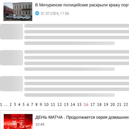
В Мичуринске полицейские раскрыли кражу по
31.07.2026, 11:58
1
...
2
3
4
5
6
7
8
9
10
11
12
13
14
15
16
17
18
19
20
21
22
ДЕНЬ МАТЧА . Продолжается серия домашних 
10:49