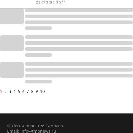
25.07.2025, 20:44
1
2
3
4
5
6
7
8
9
10
© Лента новостей Тамбова
Email:
info@tmbnews.ru