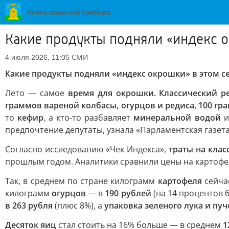
Какие продукты подняли «индекс о
СМИ
4 июля 2026, 11:05
Какие продукты подняли «индекс окрошки» в этом се
Лето — самое
время для окрошки. Классический р
граммов вареной колбасы, огурцов и редиса, 100 гр
то
кефир
, а кто-то разбавляет
минеральной водой
и
предпочтение депутаты, узнала «Парламентская газета
Согласно исследованию «Чек Индекса»,
траты на клас
прошлым годом. Аналитики сравнили цены на картофель,
Так, в среднем по стране килограмм
картофеля
сейча
килограмм
огурцов
— в
190 рублей
(на 14 процентов 
в 263 рубля
(плюс 8%), а
упаковка зеленого лука и пуч
Десяток яиц
стал стоить на 16% больше — в среднем
1