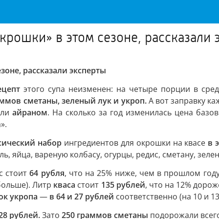
крошки» в этом сезоне, рассказали 
зоне, рассказали эксперты
ецепт
этого супа неизменен: на четыре порции в сре
аммов сметаны, зеленый лук и укроп.
А вот заправку ка
ли
айраном
. На сколько за год изменилась цена базо
».
сический набор
ингредиентов для окрошки на квасе
в 
 яйца, вареную колбасу, огурцы, редис, сметану, зелень
с стоит
64 рубля
, что на 25% ниже, чем в прошлом год
больше). Литр
кваса
стоит
135 рублей
, что на 12% дорож
ок укропа
—
в 64 и 27 рублей
соответственно (на 10 и 1
28 рублей.
Зато
250 граммов сметаны
подорожали всего