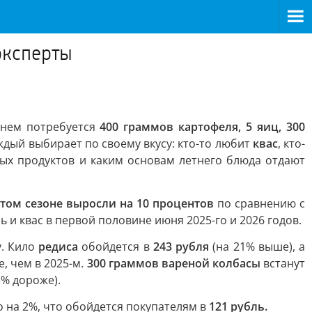
эксперты
днем потребуется
400 граммов картофеля, 5 яиц, 300
ждый выбирает по своему вкусу: кто-то любит
квас
, кто-
вых продуктов и каким основам летнего блюда отдают
этом сезоне выросли на 10 процентов
по сравнению с
 и квас в первой половине июня 2025-го и 2026 годов.
у. Кило
редиса
обойдется в
243 рубля
(на 21% выше), а
е, чем в 2025-м.
300 граммов вареной колбасы
встанут
3% дороже).
 на 2%, что обойдется покупателям в
121 рубль.