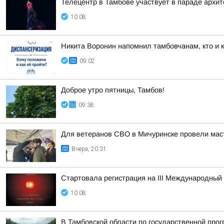
Телецентр в Тамбове участвует в параде архи
10:08
Никита Воронин напомнил тамбовчанам, кто и к
09:02
Доброе утро пятницы, Тамбов!
09:38
Для ветеранов СВО в Мичуринске провели маст
Вчера, 20:31
Стартовала регистрация на III Международный
10:08
В Тамбовской области по государственной про