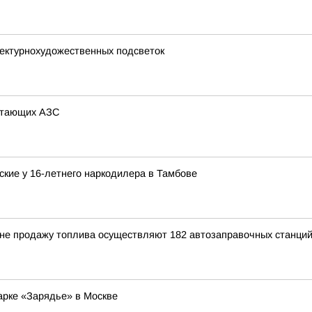
тектурнохудожественных подсветок
ботающих АЗС
кие у 16-летнего наркодилера в Тамбове
ионе продажу топлива осуществляют 182 автозаправочных станци
арке «Зарядье» в Москве